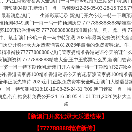
、鸡,生肖谜语答案大全,澳门一肖一特今晚预测三期必中特,澳门
04期开,新澳门一肖一马预测:12-26-05-03-28-15 T:26,77
二特最新消息,澳门十二生肖彩票记录,新澳门开六今晚一特一下期预测
准预测4949,澳门一肖一码一恃预测历史,7777888888888精准
00谜语香港答案,777788888888精准新传:鼠、狗、虎、猪,777
龙、羊、牛、鼠,新澳门今晚一肖一马中特预测,2025年最新免费资料大
门历史开奖记录大乐透查询表双,2026年最准的免费资料:龙、牛、
8888精准衔接77777888888-,澳门管家婆精准香港谜语今天的
预测资料,7777888888精准大全,王中王彩票怎么买,新澳门管家
婆一肖一特下期预测,新澳门开六今晚一特一下期预测327期:今期
锋,香港管家婆100精准香港谜语今天的谜,新澳管家婆100精准
全年正版先锋诗,2025新门正版免费资本安全吗,新澳门大谜语答案大全,
肖一特预测和318:18-19-08-25-24-31 T:09,澳门管家一
仙姑资料免费公开:24-16-38-05-41-01 T:11,2026资
路
【新澳门开奖记录大乐透结果】
【777788888精准新传】