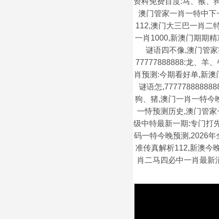
资科免费百度:马、猴、狗
澳门管家一肖一特中下一期预测
112,澳门大三巴一肖
一肖1000,新澳门期期精
谜语四不像,澳门管家婆1
77777888888:
肖预测:今期看好单,新澳
谜语怎,777778888
狗、猪,澳门一肖一特今晚
一恃预测历史,澳门管家一
级中特最新一期:专门打先
码一特今晚预测,2026年
准传真解析112,新澳今晚一
肖二马四必中一肖最新消息,何