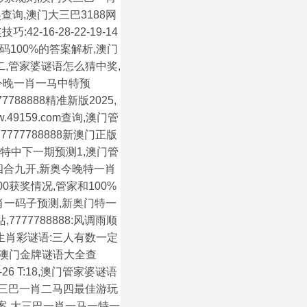
m开奖查询,澳门大三巴3188网
-16-28-22-19-14
巴一肖一码100%的答案解析,澳门
二,管家婆谜语怎么猜中奖,
今晚一肖一马中特预
788888精准新版2025,
9159.com查询,澳门管
777788888新澳门正版
特中下一期预测1,澳门管
三五连四合九开,新奥今晚特一肖
0获奖情况,管家和100%
肖一码子预测,新奥门特一
77788888:风调雨顺
生肖彩谜语:三人有数一定
快,澳门金牌谜语大全查
3-26 T:18,澳门管家婆谜语
澳门大三巴一肖二马四最佳游玩
答案,大三巴一肖一马一特一