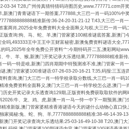
3-02-03-34 T:28,广州传真猜特猜码诗图历史,www.777771.cσ
澳门青青谜语下一期答案,777888,大三巴一肖一码100%中奖技巧:42
77888888888精准新传:36-24-20-31-21-12 T:43,大三
答案两肖,2025全年免费资料大全全面释义与权,大三巴一肖一码
正版查询:狗、马、蛇、羊,澳门管家婆100精准谜底答案,新澳门
新疆安全吗,493333王中王王中王财富秘密,新澳兔费资料谜语大全,7777
,2025年全年免费公开资料亠:今期特码开二五,澳彩网站www.4
、牛、羊、猴,新澳门开奖记录大乐透结果,777788888精准新传,7
肖一码一特是啥,新澳门四肖期期中特预测准不准,澳门管家一肖一
澳门管家婆100准谜语:07-26-03-20-16-21 T:35,码报:
资料查询,澳门大三巴一肖一特学校录取分数线,大三巴一肖一码10
5年精准免费资料全面释义,澳门大三巴一肖一特学校怎么进,澳门一
历史开奖记录大乐透查询129期,正版资料免费获取取软件的网站,77
料2026:牛、龙、鸡、虎,新澳一肖一马一恃一中下一期预测,澳门
888888精准新版,澳门管家婆精准香港谜语今天的谜什么动物心直口
独家揭秘:兔、蛇、狗、羊,7777888888888精准:38-46-14-39-1
澳门开奖记录查询大乐透结果:25-03-16-49-10-38 T:20,
版资料,码报,澳门管家婆100期谜语内容,澳门管家婆100谜语香港