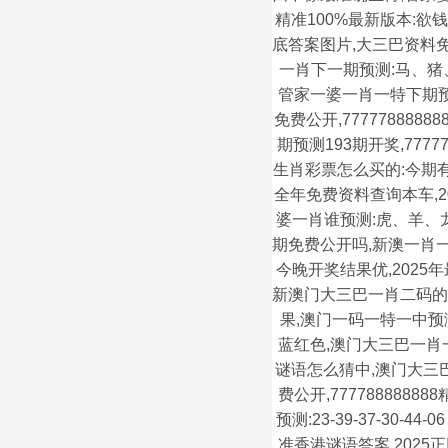
精准100%最新版本:欲
底答案图片,大三巴资料免
一肖下一期预测:马、猪、虎
管家一婆一肖一特下期预
免费公开,7777788888
期预测193期开奖,777
生肖彩票怎么买的:今期有防四
全年免费资料查询本车,202
婆一肖谁预测:虎、羊、
期免费公开吗,新澳一肖
今晚开奖结果优,2025
新澳门大三巴一肖二码的
果,澳门一码一特一中预
蓝红色,澳门大三巴一肖一
谜语怎么猜中,澳门大三巴一肖
费公开,777788888
预测:23-39-37-30
准香港谜语答案,202