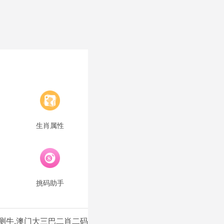
生肖属性
挑码助手
测牛,澳门大三巴二肖二码