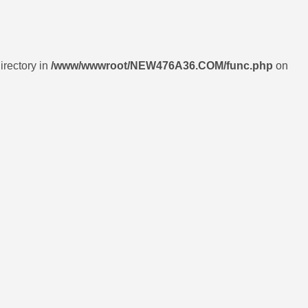
irectory in
/www/wwwroot/NEW476A36.COM/func.php
on