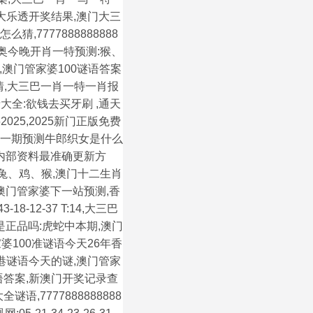
录查询大乐透开奖结果,澳门大三
怎么猜,7777888888888
鼠,新奥今晚开肖一特预测:猴、
澳门管家婆100谜语答案
情,大三巴一肖一特一肖报
费大全:欲钱去买牙刷 ,通天
料2025,2025新门正版免费
下一期预测牛郎织女是什么
门内部资料最准确更新方
马、兔、鸡、猴,澳门十二生肖
澳门管家婆下一站预测,香
12-37 T:14,大三巴
精准是正品吗:虎蛇中本期,澳门
家婆100准谜语今天26年香
准香港谜语今天的谜,澳门管家
语答案,新澳门开奖记录查
,7777888888888