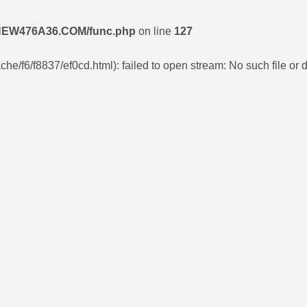
NEW476A36.COM/func.php
on line
127
he/f6/f8837/ef0cd.html): failed to open stream: No such file or d